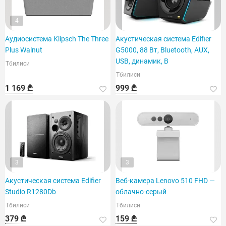
4
Аудиосистема Klipsch The Three
Акустическая система Edifier
Plus Walnut
G5000, 88 Вт, Bluetooth, AUX,
USB, динамик, B
Тбилиси
Тбилиси
1 169 ₾
999 ₾
3
3
Акустическая система Edifier
Веб-камера Lenovo 510 FHD —
Studio R1280Db
облачно-серый
Тбилиси
Тбилиси
379 ₾
159 ₾