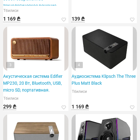
технологическое решение.
Тбилиси
1 169 ₾
139 ₾
3
4
Акустическая система Edifier
Аудиосистема Klipsch The Three
MP230, 20 Вт, Bluetooth, USB,
Plus Matt Black
micro SD, портативная.
Тбилиси
Тбилиси
299 ₾
1 169 ₾