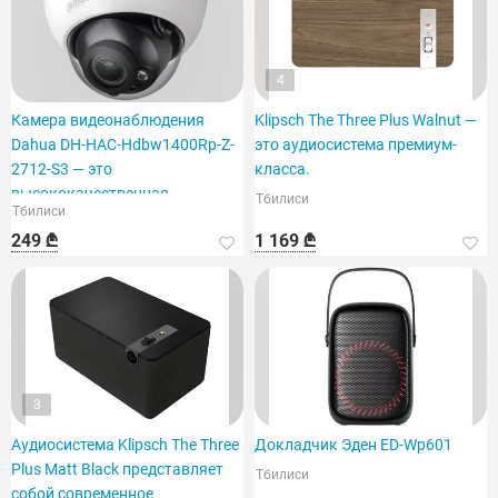
4
Камера видеонаблюдения
Klipsch The Three Plus Walnut —
Dahua DH-HAC-Hdbw1400Rp-Z-
это аудиосистема премиум-
2712-S3 — это
класса.
высококачественная
Тбилиси
Тбилиси
купольная модель.
249 ₾
1 169 ₾
3
Аудиосистема Klipsch The Three
Докладчик Эден ED-Wp601
Plus Matt Black представляет
Тбилиси
собой современное