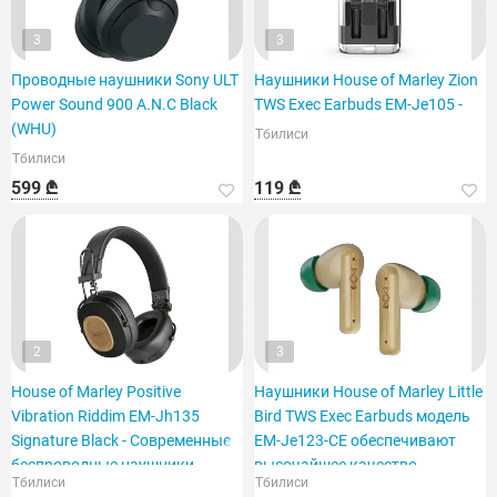
3
3
Проводные наушники Sony ULT
Наушники House of Marley Zion
Power Sound 900 A.N.C Black
TWS Exec Earbuds EM-Je105 -
(WHU)
Тбилиси
Тбилиси
599 ₾
119 ₾
2
3
House of Marley Positive
Наушники House of Marley Little
Vibration Riddim EM-Jh135
Bird TWS Exec Earbuds модель
Signature Black - Современные
EM-Je123-CE обеспечивают
беспроводные наушники
высочайшее качество
Тбилиси
Тбилиси
Bluetooth.