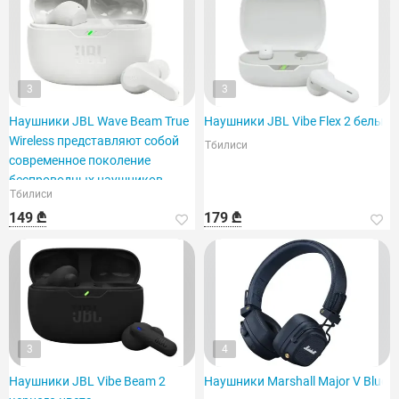
3
3
Наушники JBL Wave Beam True
Наушники JBL Vibe Flex 2 белые
Wireless представляют собой
Тбилиси
современное поколение
беспроводных наушников.
Тбилиси
149 ₾
179 ₾
3
4
Наушники JBL Vibe Beam 2
Наушники Marshall Major V Blue