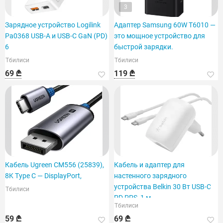
3
Зарядное устройство Logilink
Адаптер Samsung 60W T6010 —
Pa0368 USB-A и USB-C GaN (PD)
это мощное устройство для
6
быстрой зарядки.
Тбилиси
Тбилиси
69 ₾
119 ₾
Кабель Ugreen CM556 (25839),
Кабель и адаптер для
8K Type C — DisplayPort,
настенного зарядного
устройства Belkin 30 Вт USB-C
Тбилиси
PD PPS, 1 м
Тбилиси
59 ₾
69 ₾