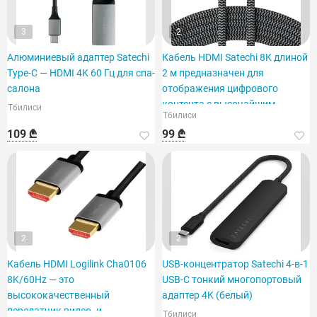
3
2
Алюминиевый адаптер Satechi
Кабель HDMI Satechi 8K длиной
Type-C — HDMI 4K 60 Гц для спа-
2 м предназначен для
салона
отображения цифрового
контента с высочайшим
Тбилиси
Тбилиси
качеством и детализацией.
109 ₾
99 ₾
2
2
Кабель HDMI Logilink Cha0106
USB-концентратор Satechi 4-в-1
8K/60Hz — это
USB-C тонкий многопортовый
высококачественный
адаптер 4K (белый)
передатчик видео- и
Тбилиси