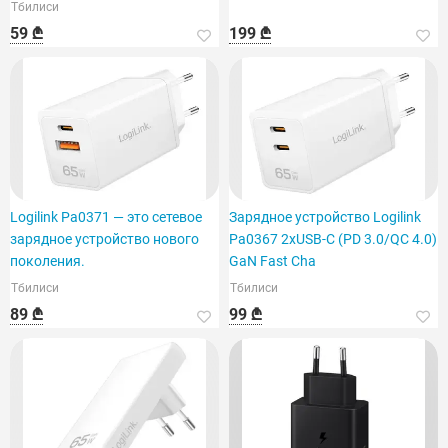
Тбилиси
аудиосигнала.
59 ₾
199 ₾
Logilink Pa0371 — это сетевое
Зарядное устройство Logilink
зарядное устройство нового
Pa0367 2xUSB-C (PD 3.0/QC 4.0)
поколения.
GaN Fast Cha
Тбилиси
Тбилиси
89 ₾
99 ₾