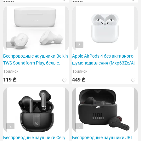
2
3
Беспроводные наушники Belkin
Apple AirPods 4 без активного
TWS Soundform Play, белые.
шумоподавления (Mxp63Ze/A)
Тбилиси
Тбилиси
119 ₾
449 ₾
2
3
Беспроводные наушники Celly
Беспроводные наушники JBL