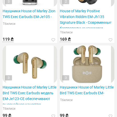
3
2
Наушники House of Marley Zion
House of Marley Positive
TWS Exec Earbuds EM-Je105 -
Vibration Riddim EM-Jh135
Signature Black - Современные
Тбилиси
беспроводные наушники
Тбилиси
119 ₾
169 ₾
3
3
Наушники House of Marley Little
Наушники House of Marley Little
Bird TWS Exec Earbuds модель
Bird TWS Exec Earbuds EM-
EM-Je123-CE обеспечивают
Тбилиси
высочайшее качество
Тбилиси
Bluetooth.
99 ₾
99 ₾