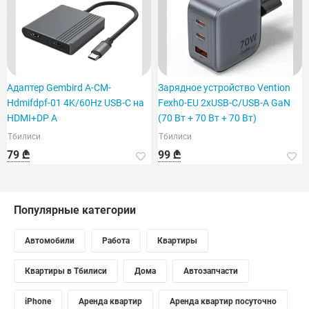
Адаптер Gembird A-CM-
Зарядное устройство Vention
Hdmifdpf-01 4K/60Hz USB-C на
Fexh0-EU 2xUSB-C/USB-A GaN
HDMI+DP A
(70 Вт + 70 Вт + 70 Вт)
Тбилиси
Тбилиси
79 ₾
99 ₾
Популярные категории
Автомобили
Работа
Квартиры
Квартиры в Тбилиси
Дома
Автозапчасти
iPhone
Аренда квартир
Аренда квартир посуточно