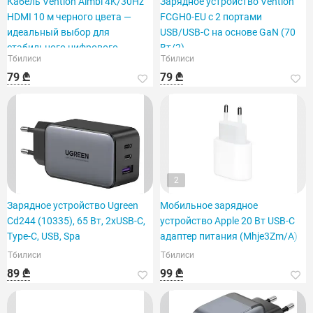
Кабель Vention Almbl 4K/30Hz
Зарядное устройство Vention
HDMI 10 м черного цвета —
FCGH0-EU с 2 портами
идеальный выбор для
USB/USB-C на основе GaN (70
стабильного цифрового
Вт/2)
Тбилиси
Тбилиси
сигнала.
79 ₾
79 ₾
2
Зарядное устройство Ugreen
Мобильное зарядное
Cd244 (10335), 65 Вт, 2xUSB-C,
устройство Apple 20 Вт USB-C
Type-C, USB, Spa
адаптер питания (Mhje3Zm/A)
Тбилиси
Тбилиси
89 ₾
99 ₾