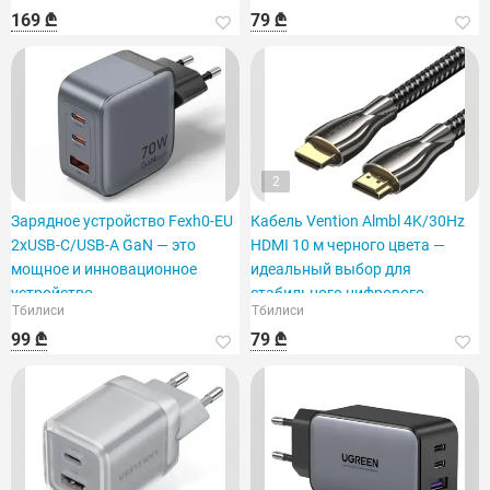
169 ₾
79 ₾
2
Зарядное устройство Fexh0-EU
Кабель Vention Almbl 4K/30Hz
2xUSB-C/USB-A GaN — это
HDMI 10 м черного цвета —
мощное и инновационное
идеальный выбор для
устройство.
стабильного цифрового
Тбилиси
Тбилиси
сигнала.
99 ₾
79 ₾