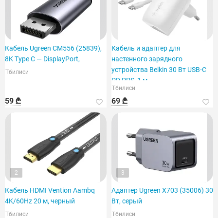
Кабель Ugreen CM556 (25839),
Кабель и адаптер для
8K Type C — DisplayPort,
настенного зарядного
устройства Belkin 30 Вт USB-C
Тбилиси
PD PPS, 1 м
Тбилиси
59 ₾
69 ₾
2
3
Кабель HDMI Vention Aambq
Адаптер Ugreen X703 (35006) 30
4K/60Hz 20 м, черный
Вт, серый
Тбилиси
Тбилиси