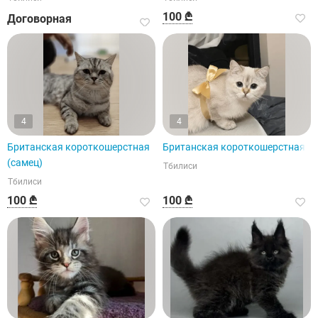
100 ₾
Договорная
4
4
Британская короткошерстная
Британская короткошерстная
(самец)
Тбилиси
Тбилиси
100 ₾
100 ₾