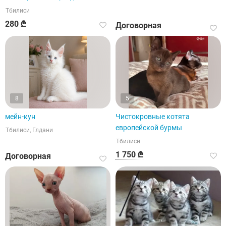
Тбилиси
280 ₾
Договорная
8
5
мейн-кун
Чистокровные котята
европейской бурмы
Тбилиси, Глдани
Тбилиси
1 750 ₾
Договорная