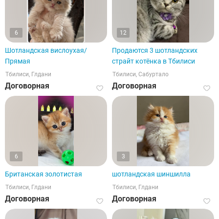
6
12
Шотландская вислоухая/
Продаются 3 шотландских
Прямая
страйт котёнка в Тбилиси
Тбилиси, Глдани
Тбилиси, Сабуртало
Договорная
Договорная
6
3
Британская золотистая
шотландская шиншилла
Тбилиси, Глдани
Тбилиси, Глдани
Договорная
Договорная