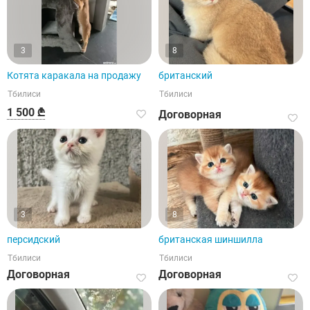
3
8
Котята каракала на продажу
британский
Тбилиси
Тбилиси
1 500 ₾
Договорная
3
8
персидский
британская шиншилла
Тбилиси
Тбилиси
Договорная
Договорная