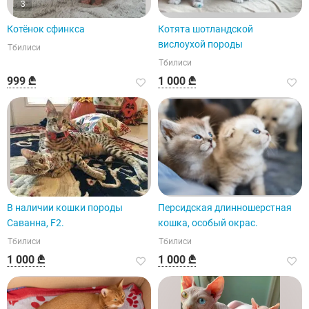
3
Котёнок сфинкса
Котята шотландской
вислоухой породы
Тбилиси
Тбилиси
999 ₾
1 000 ₾
В наличии кошки породы
Персидская длинношерстная
Саванна, F2.
кошка, особый окрас.
Тбилиси
Тбилиси
1 000 ₾
1 000 ₾