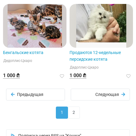
Бенгальские котята
Продаются 12-недельные
персидские котята
Дедоплис-Цкаро
Дедоплис-Цкаро
1 000 ₾
1 000 ₾
Предыдущая
Следующая
1
2
Подписка через RSS на "Кошки"