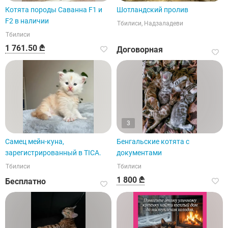
Котята породы Саванна F1 и
Шотландский пролив
F2 в наличии
Тбилиси, Надзаладеви
Тбилиси
1 761.50 ₾
Договорная
3
Самец мейн-куна,
Бенгальские котята с
зарегистрированный в TICA.
документами
Тбилиси
Тбилиси
1 800 ₾
Бесплатно