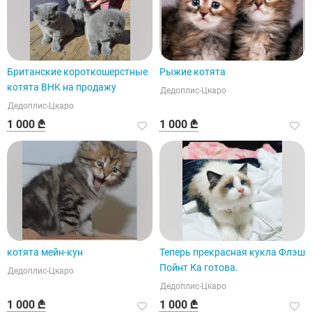
Британские короткошерстные
Рыжие котята
котята BHK на продажу
Дедоплис-Цкаро
Дедоплис-Цкаро
1 000 ₾
1 000 ₾
котята мейн-кун
Теперь прекрасная кукла Флэш
Пойнт Ка готова.
Дедоплис-Цкаро
Дедоплис-Цкаро
1 000 ₾
1 000 ₾