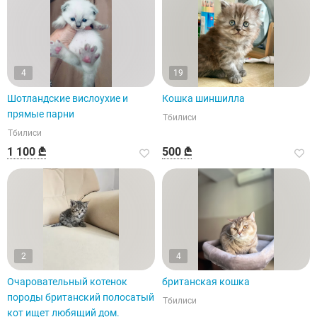
4
19
Шотландские вислоухие и
Кошка шиншилла
прямые парни
Тбилиси
Тбилиси
1 100 ₾
500 ₾
2
4
Очаровательный котенок
британская кошка
породы британский полосатый
Тбилиси
кот ищет любящий дом.