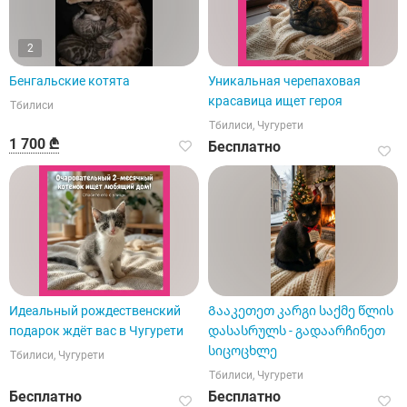
2
Бенгальские котята
Уникальная черепаховая
красавица ищет героя
Тбилиси
Тбилиси, Чугурети
1 700 ₾
Бесплатно
Идеальный рождественский
Გააკეთეთ კარგი საქმე წლის
подарок ждёт вас в Чугурети
დასასრულს - გადაარჩინეთ
სიცოცხლე
Тбилиси, Чугурети
Тбилиси, Чугурети
Бесплатно
Бесплатно