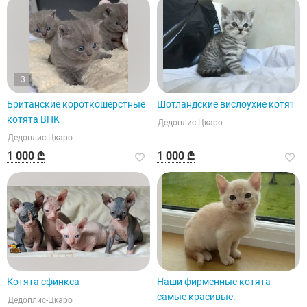
3
Британские короткошерстные
Шотландские вислоухие котята
котята BHK
Дедоплис-Цкаро
Дедоплис-Цкаро
1 000 ₾
1 000 ₾
Котята сфинкса
Наши фирменные котята
самые красивые.
Дедоплис-Цкаро