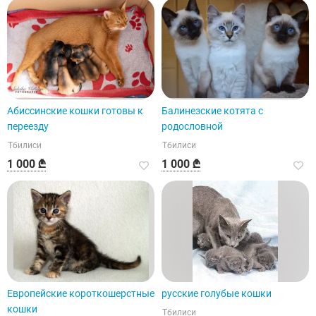
Абиссинские кошки готовы к
Балинезские котята с
переезду
родословной
Тбилиси
Тбилиси
1 000 ₾
1 000 ₾
Европейские короткошерстные
русские голубые кошки
кошки
Тбилиси