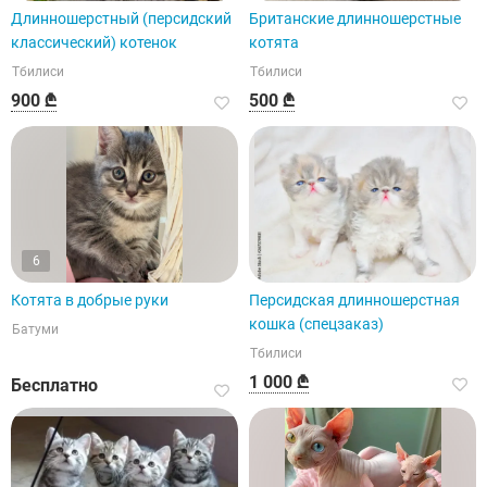
Длинношерстный (персидский
Британские длинношерстные
классический) котенок
котята
Тбилиси
Тбилиси
900 ₾
500 ₾
6
Котята в добрые руки
Персидская длинношерстная
кошка (спецзаказ)
Батуми
Тбилиси
1 000 ₾
Бесплатно