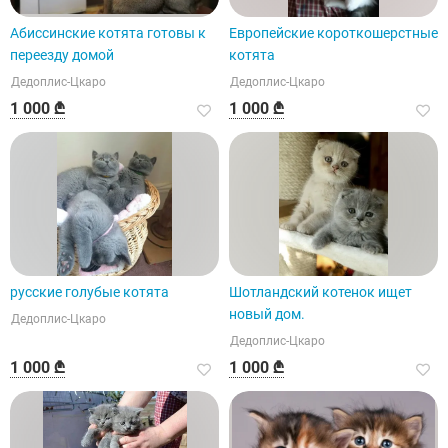
Абиссинские котята готовы к
Европейские короткошерстные
переезду домой
котята
Дедоплис-Цкаро
Дедоплис-Цкаро
1 000 ₾
1 000 ₾
русские голубые котята
Шотландский котенок ищет
новый дом.
Дедоплис-Цкаро
Дедоплис-Цкаро
1 000 ₾
1 000 ₾