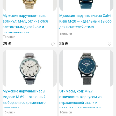
Мужские наручные часы,
Мужские наручные часы Calvin
артикул: M-65, отличаются
Klein M-20 — идеальный выбор
элегантным дизайном и
для ценителей стиля.
возможностью
Тбилиси
Тбилиси
персонализации.
29 ₾
35 ₾
Мужские наручные часы
Эти часы, код: M-27,
модели M-69 — отличный
отличаются корпусом из
выбор для современного
нержавеющей стали и
мужчины.
кварцевым механизмом.
Тбилиси
Тбилиси