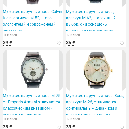
Мужские наручные часы Calvin
Мужские наручные часы,
Klein, артикул: M-52, — это
артикул M-62, — отличный
элегантный и современный
выбор, они оснащены
аксессуар.
кварцевым механизмом.
Тбилиси
Тбилиси
39 ₾
35 ₾
Мужские наручные часы M-75
Мужские наручные часы Boss,
от Emporio Armani отличаются
артикул: M-26, отличаются
классическим дизайном и
оригинальным дизайном и
высоким качеством.
высококачественными
Тбилиси
Тбилиси
материалами.
35 ₾
39 ₾