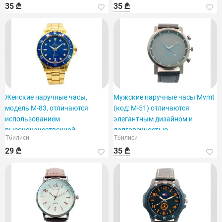
35 ₾
35 ₾
Женские наручные часы,
Мужские наручные часы Mvmt
модель M-83, отличаются
(код: M-51) отличаются
использованием
элегантным дизайном и
высококачественной
долговечностью.
Тбилиси
Тбилиси
нержавеющей стали.
29 ₾
35 ₾