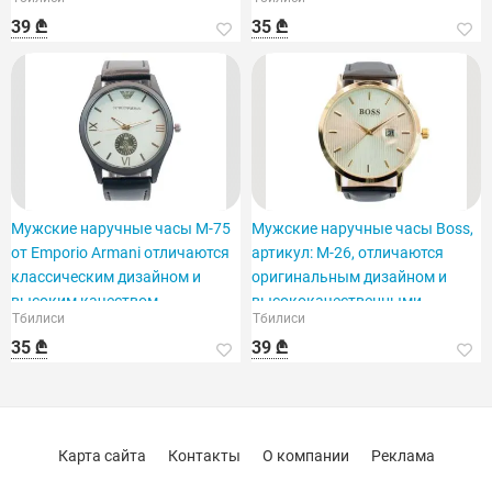
39 ₾
35 ₾
Мужские наручные часы M-75
Мужские наручные часы Boss,
от Emporio Armani отличаются
артикул: M-26, отличаются
классическим дизайном и
оригинальным дизайном и
высоким качеством.
высококачественными
Тбилиси
Тбилиси
материалами.
35 ₾
39 ₾
Карта сайта
Контакты
О компании
Реклама