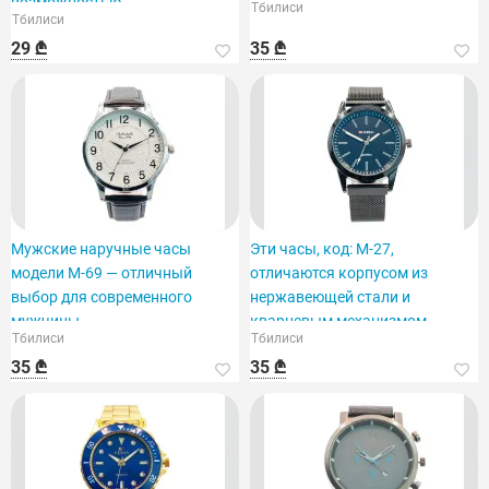
возможностью
Тбилиси
Тбилиси
персонализации.
29 ₾
35 ₾
Мужские наручные часы
Эти часы, код: M-27,
модели M-69 — отличный
отличаются корпусом из
выбор для современного
нержавеющей стали и
мужчины.
кварцевым механизмом.
Тбилиси
Тбилиси
35 ₾
35 ₾