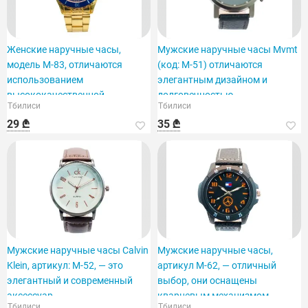
Женские наручные часы,
Мужские наручные часы Mvmt
модель M-83, отличаются
(код: M-51) отличаются
использованием
элегантным дизайном и
высококачественной
долговечностью.
Тбилиси
Тбилиси
нержавеющей стали.
29 ₾
35 ₾
Мужские наручные часы Calvin
Мужские наручные часы,
Klein, артикул: M-52, — это
артикул M-62, — отличный
элегантный и современный
выбор, они оснащены
аксессуар.
кварцевым механизмом.
Тбилиси
Тбилиси