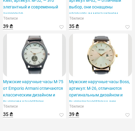
Klein, артикул: M-52, — это
артикул M-62, — отличный
элегантный и современный
выбор, они оснащены
аксессуар.
кварцевым механизмом.
Тбилиси
Тбилиси
39 ₾
35 ₾
Мужские наручные часы M-75
Мужские наручные часы Boss,
от Emporio Armani отличаются
артикул: M-26, отличаются
классическим дизайном и
оригинальным дизайном и
высоким качеством.
высококачественными
Тбилиси
Тбилиси
материалами.
35 ₾
39 ₾