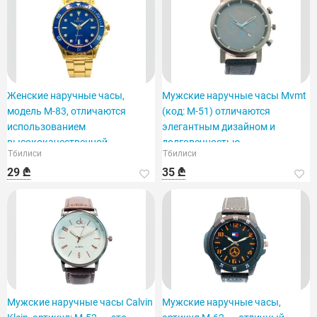
Женские наручные часы,
Мужские наручные часы Mvmt
модель M-83, отличаются
(код: M-51) отличаются
использованием
элегантным дизайном и
высококачественной
долговечностью.
Тбилиси
Тбилиси
нержавеющей стали.
29 ₾
35 ₾
Мужские наручные часы Calvin
Мужские наручные часы,