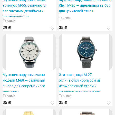
артикул: M-65, отличаются
Klein M-20 — идеальный выбор
элегантным дизайном и
для ценителей стиля.
возможностью
Тбилиси
Тбилиси
персонализации.
29 ₾
35 ₾
Мужские наручные часы
Эти часы, код: M-27,
модели M-69 — отличный
отличаются корпусом из
выбор для современного
нержавеющей стали и
мужчины.
кварцевым механизмом.
Тбилиси
Тбилиси
35 ₾
35 ₾