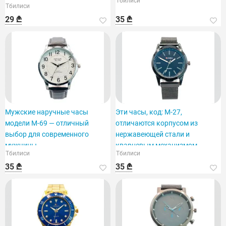
Тбилиси
Тбилиси
персонализации.
29 ₾
35 ₾
Мужские наручные часы
Эти часы, код: M-27,
модели M-69 — отличный
отличаются корпусом из
выбор для современного
нержавеющей стали и
мужчины.
кварцевым механизмом.
Тбилиси
Тбилиси
35 ₾
35 ₾