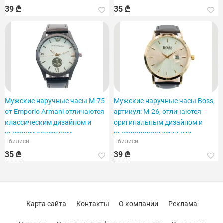
39 ₾
35 ₾
Мужские наручные часы M-75
Мужские наручные часы Boss,
от Emporio Armani отличаются
артикул: M-26, отличаются
классическим дизайном и
оригинальным дизайном и
высоким качеством.
высококачественными
Тбилиси
Тбилиси
материалами.
35 ₾
39 ₾
Карта сайта
Контакты
О компании
Реклама