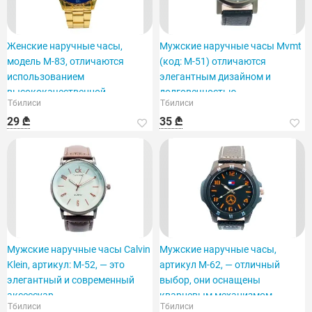
Женские наручные часы,
Мужские наручные часы Mvmt
модель M-83, отличаются
(код: M-51) отличаются
использованием
элегантным дизайном и
высококачественной
долговечностью.
Тбилиси
Тбилиси
нержавеющей стали.
29 ₾
35 ₾
Мужские наручные часы Calvin
Мужские наручные часы,
Klein, артикул: M-52, — это
артикул M-62, — отличный
элегантный и современный
выбор, они оснащены
аксессуар.
кварцевым механизмом.
Тбилиси
Тбилиси