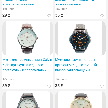
высококачественной
долговечностью.
Тбилиси
Тбилиси
нержавеющей стали.
29 ₾
35 ₾
Мужские наручные часы Calvin
Мужские наручные часы,
Klein, артикул: M-52, — это
артикул M-62, — отличный
элегантный и современный
выбор, они оснащены
аксессуар.
кварцевым механизмом.
Тбилиси
Тбилиси
39 ₾
35 ₾