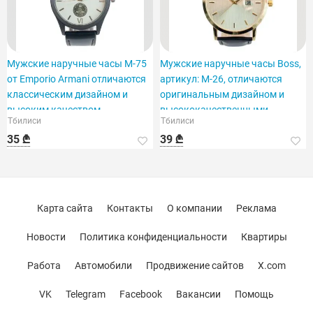
Мужские наручные часы M-75
Мужские наручные часы Boss,
от Emporio Armani отличаются
артикул: M-26, отличаются
классическим дизайном и
оригинальным дизайном и
высоким качеством.
высококачественными
Тбилиси
Тбилиси
материалами.
35 ₾
39 ₾
Карта сайта
Контакты
О компании
Реклама
Новости
Политика конфиденциальности
Квартиры
Работа
Автомобили
Продвижение сайтов
X.com
VK
Telegram
Facebook
Вакансии
Помощь