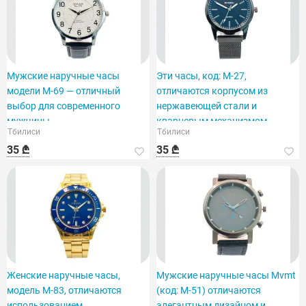
Мужские наручные часы
Эти часы, код: M-27,
модели M-69 — отличный
отличаются корпусом из
выбор для современного
нержавеющей стали и
мужчины.
кварцевым механизмом.
Тбилиси
Тбилиси
35 ₾
35 ₾
Женские наручные часы,
Мужские наручные часы Mvmt
модель M-83, отличаются
(код: M-51) отличаются
использованием
элегантным дизайном и