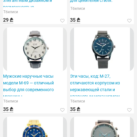
элегантным дизайном и
для ценителей стиля.
возможностью
Тбилиси
Тбилиси
персонализации.
29 ₾
35 ₾
Мужские наручные часы
Эти часы, код: M-27,
модели M-69 — отличный
отличаются корпусом из
выбор для современного
нержавеющей стали и
мужчины.
кварцевым механизмом.
Тбилиси
Тбилиси
35 ₾
35 ₾