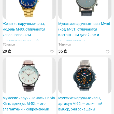
Женские наручные часы,
Мужские наручные часы Mvmt
модель M-83, отличаются
(код: M-51) отличаются
использованием
элегантным дизайном и
высококачественной
долговечностью.
Тбилиси
Тбилиси
нержавеющей стали.
29 ₾
35 ₾
Мужские наручные часы Calvin
Мужские наручные часы,
Klein, артикул: M-52, — это
артикул M-62, — отличный
элегантный и современный
выбор, они оснащены