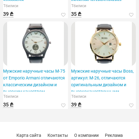
аксессуар.
кварцевым механизмом.
Тбилиси
Тбилиси
39 ₾
35 ₾
Мужские наручные часы M-75
Мужские наручные часы Boss,
от Emporio Armani отличаются
артикул: M-26, отличаются
классическим дизайном и
оригинальным дизайном и
высоким качеством.
высококачественными
Тбилиси
Тбилиси
материалами.
35 ₾
39 ₾
Карта сайта
Контакты
О компании
Реклама