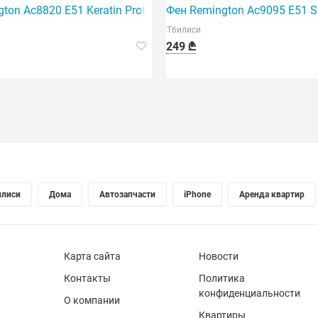
ton Ac8820 E51 Keratin Protect Dryer 2200
Фен Remington Ac9095 E51 S
Тбилиси
249 ₾
илиси
Дома
Автозапчасти
iPhone
Аренда квартир
Карта сайта
Новости
Контакты
Политика
конфиденциальности
О компании
Квартиры