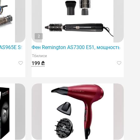
2
AS965E Style Pro 1000, 1000 Вт, для укладки волос.
Фен Remington AS7300 E51, мощность 800 Вт, 
Тбилиси
199 ₾