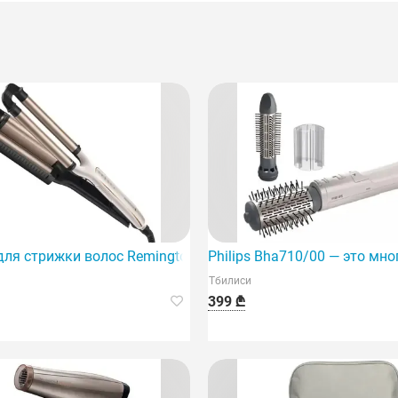
ля стрижки волос Remington Ci91Aw
Philips Bha710/00 — это м
Тбилиси
399 ₾