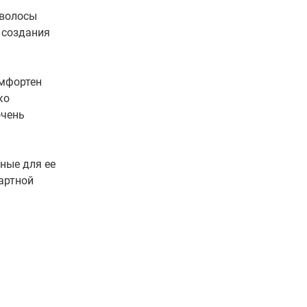
 волосы
 создания
омфортен
ко
очень
ные для ее
артной