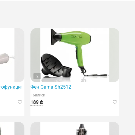
2
ногофункциональный стайлер для волос, позволяющий одно
Фен Gama Sh2512
Тбилиси
189 ₾