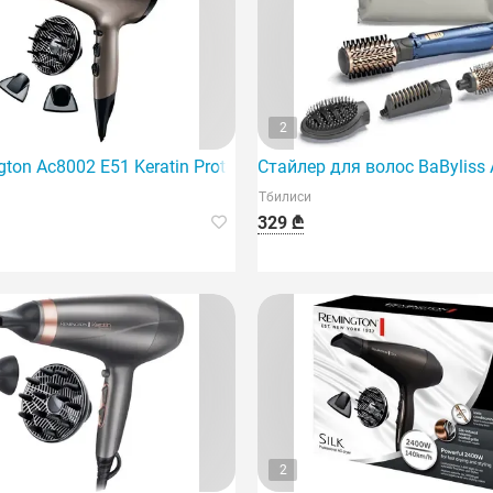
2
ton Ac8002 E51 Keratin Protect Dryer
Стайлер для волос BaByliss 
Тбилиси
329 ₾
2