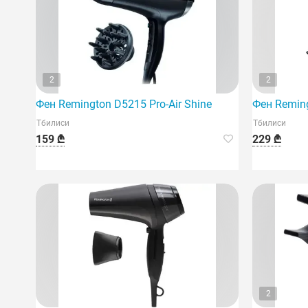
2
2
Фен Remington D5215 Pro-Air Shine
Фен Reming
Тбилиси
Тбилиси
159 ₾
229 ₾
2