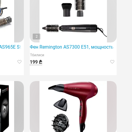
2
AS965E Style Pro 1000, 1000 Вт, для укладки волос.
Фен Remington AS7300 E51, мощность 800 Вт, 
Тбилиси
199 ₾