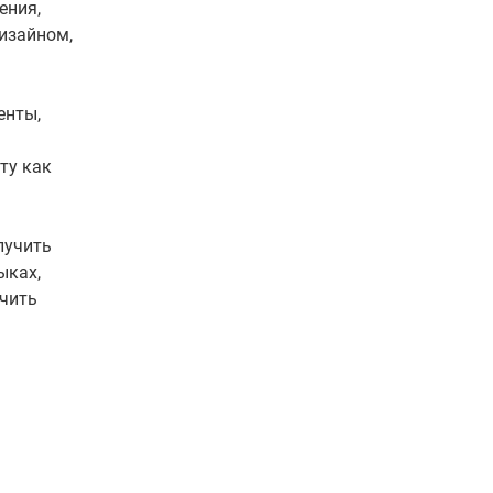
ения,
изайном,
енты,
ту как
лучить
ыках,
учить