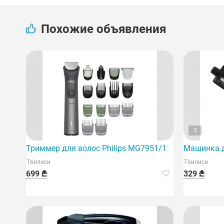
Похожие объявления
3
Триммер для волос Philips MG7951/15
Машинка д
Тбилиси
Тбилиси
699 ₾
329 ₾