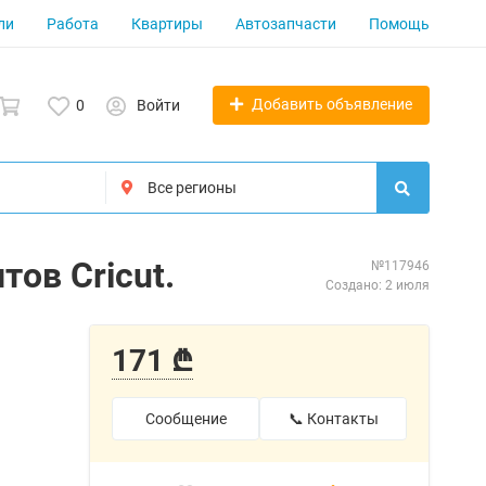
ли
Работа
Квартиры
Автозапчасти
Помощь
Добавить объявление
0
Войти
ов Cricut.
№117946
Создано: 2 июля
171 ₾
Сообщение
📞 Контакты