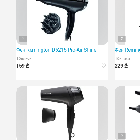
2
2
Фен Remington D5215 Pro-Air Shine
Фен Reming
Тбилиси
Тбилиси
159 ₾
229 ₾
2