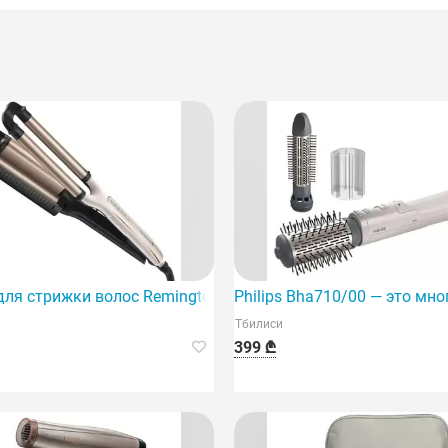
ля стрижки волос Remington Ci91Aw
Philips Bha710/00 — это м
Тбилиси
399 ₾