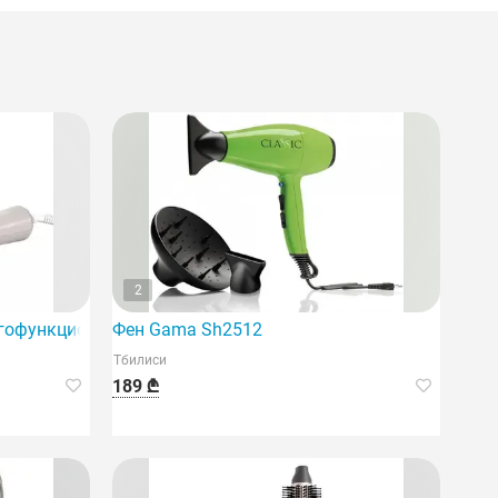
2
ногофункциональный стайлер для волос, позволяющий одно
Фен Gama Sh2512
Тбилиси
189 ₾