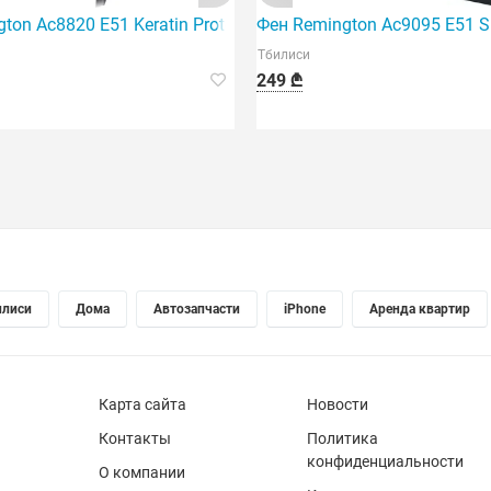
ton Ac8820 E51 Keratin Protect Dryer 2200
Фен Remington Ac9095 E51 S
Тбилиси
249 ₾
илиси
Дома
Автозапчасти
iPhone
Аренда квартир
Карта сайта
Новости
Контакты
Политика
конфиденциальности
О компании