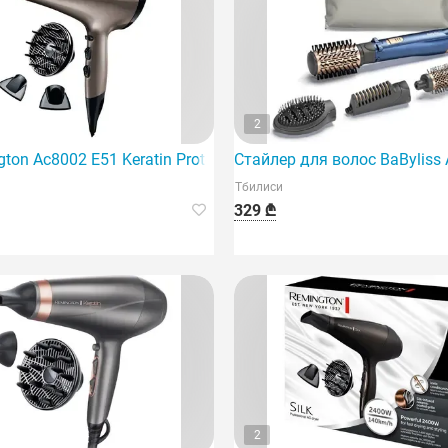
2
ton Ac8002 E51 Keratin Protect Dryer
Стайлер для волос BaByliss 
Тбилиси
329 ₾
2