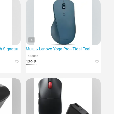
4
 Signature M650 L — графитового цвета.
Мышь Lenovo Yoga Pro - Tidal Teal
Тбилиси
129 ₾