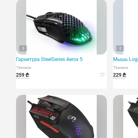
3
2
Гарнитура SteelSeries Aerox 5
Мышь Logi
Тбилиси
Тбилиси
259 ₾
229 ₾