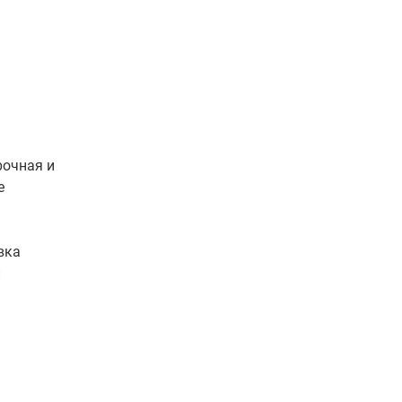
рочная и
е
вка
и