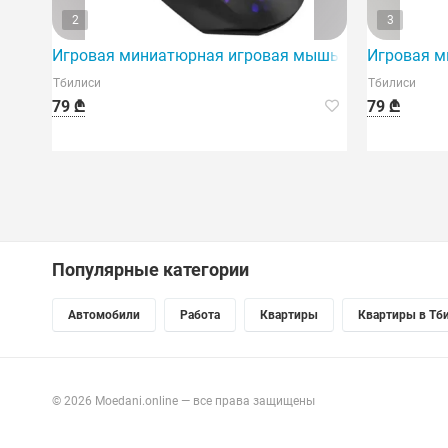
2
3
Игровая миниатюрная игровая мышь A4tech W60 Max
Игровая м
Тбилиси
Тбилиси
79 ₾
79 ₾
Популярные категории
Автомобили
Работа
Квартиры
Квартиры в Тб
© 2026 Moedani.online — все права защищены