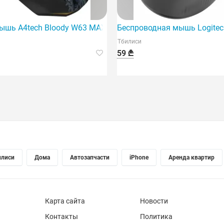
 с RGB-подсветкой, черная.
ышь A4tech Bloody W63 MAX RGB Renegade Midnight
Беспроводная мышь Logitech
Тбилиси
59 ₾
илиси
Дома
Автозапчасти
iPhone
Аренда квартир
Карта сайта
Новости
Контакты
Политика