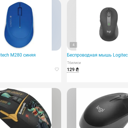
4
tech M280 синяя
Беспроводная мышь Logitech
Тбилиси
129 ₾