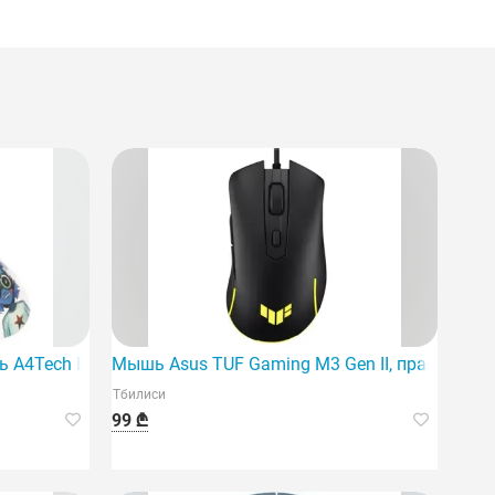
льность.
ышь профессионального уровня.
 A4Tech Bloody R73 Ultra Duo с двумя режимами работы
Мышь Asus TUF Gaming M3 Gen II, правая, USB
Тбилиси
99 ₾