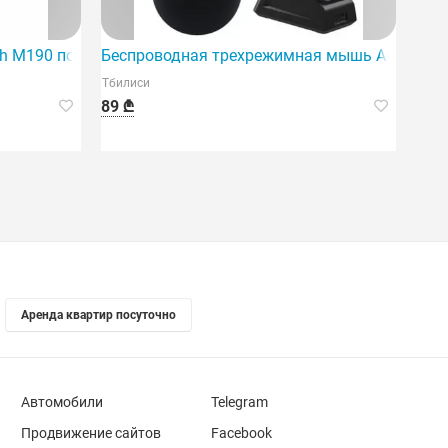
 M190 полноразмерная - угольно-серый - 2 шт.
Беспроводная трехрежимная мышь Aula SC38
Тбилиси
89 ₾
Аренда квартир посуточно
Автомобили
Telegram
Продвижение сайтов
Facebook