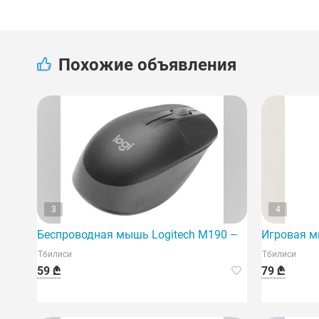
Похожие объявления
3
4
Беспроводная мышь Logitech M190 — идеальное реш
Игровая м
Тбилиси
Тбилиси
59 ₾
79 ₾