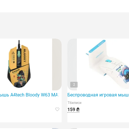
2
ение для тех, кому необходима полная свобода и универса
ышь A4tech Bloody W63 MAX RGB Renegade Sunset — это м
Беспроводная игровая мышь
Тбилиси
159 ₾