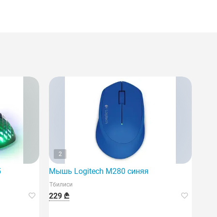
2
5
Мышь Logitech M280 синяя
Тбилиси
229 ₾