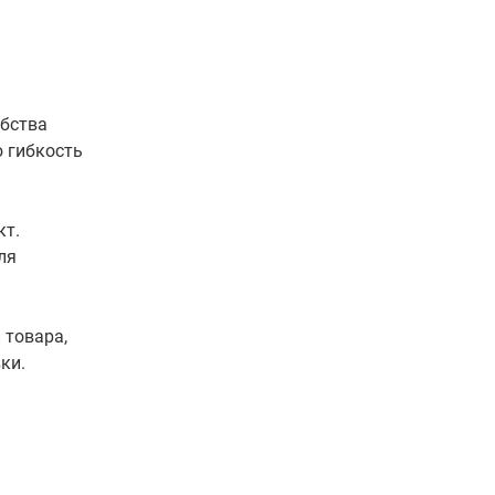
бства
 гибкость
кт.
ля
 товара,
ки.