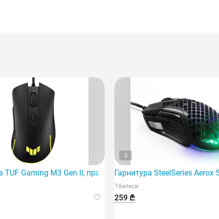
3
ra Duo с двумя режимами работы
TUF Gaming M3 Gen II, правая, USB Type-C
Гарнитура SteelSeries Aerox 
Тбилиси
259 ₾