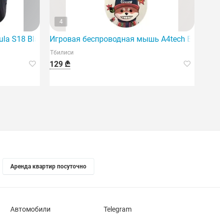
4
 батареей
a S18 Black-Rainbow с подсветкой.
Игровая беспроводная мышь A4tech Bloody R7
Тбилиси
129 ₾
Аренда квартир посуточно
Автомобили
Telegram