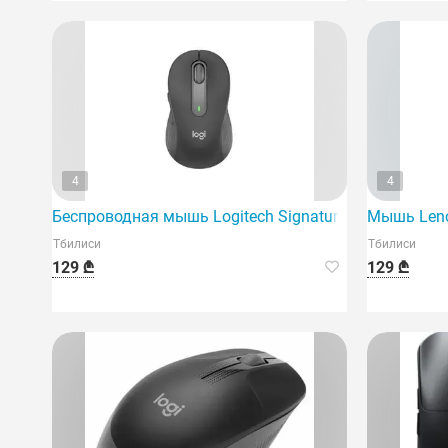
4
4
Беспроводная мышь Logitech Signature M650 L — гр
Мышь Lenov
Тбилиси
Тбилиси
129 ₾
129 ₾