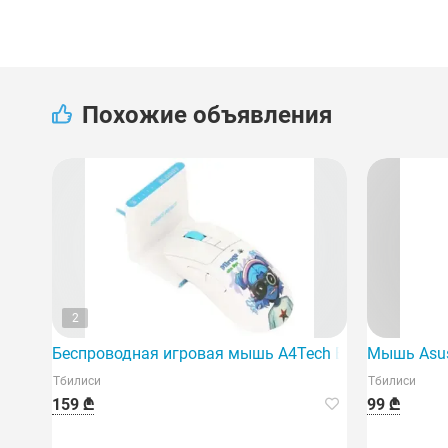
Похожие объявления
2
Беспроводная игровая мышь A4Tech Bloody R73 Ult
Мышь Asus 
Тбилиси
Тбилиси
159 ₾
99 ₾