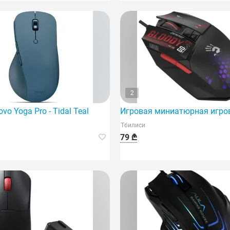
2
афитового цвета.
o Yoga Pro - Tidal Teal
Игровая миниатюрная игров
Тбилиси
79 ₾