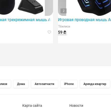
2
 угольно-серый - 2 шт.
ная трехрежимная мышь Aula SC380Pro с перезаряжаемой
Игровая проводная мышь Aul
Тбилиси
59 ₾
илиси
Дома
Автозапчасти
iPhone
Аренда квартир
Карта сайта
Новости