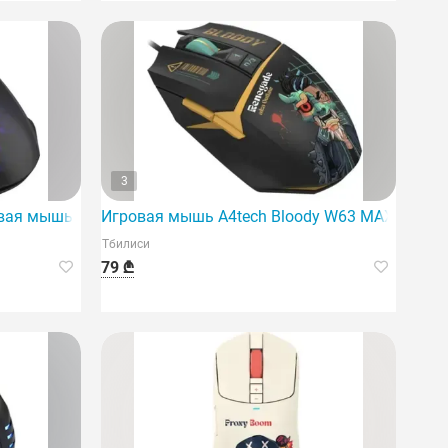
3
ая мышь A4tech W60 Max с RGB-подсветкой, черная.
Игровая мышь A4tech Bloody W63 MAX RGB Re
Тбилиси
79 ₾