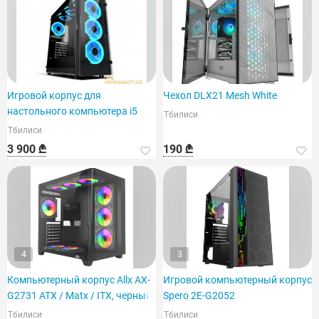
Игровой корпус для
Чехол DLX21 Mesh White
настольного компьютера i5
Тбилиси
Тбилиси
3 900 ₾
190 ₾
4
3
Компьютерный корпус Allx AX-
Игровой компьютерный корпус
G2731 ATX / Matx / ITX, черный
Spero 2E-G2052
Тбилиси
Тбилиси