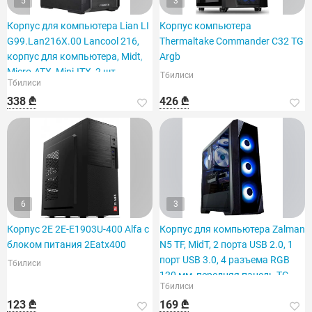
5
3
Корпус для компьютера Lian LI
Корпус компьютера
G99.Lan216X.00 Lancool 216,
Thermaltake Commander C32 TG
корпус для компьютера, Midt,
Argb
Micro-ATX, Mini-ITX, 2 шт.
Тбилиси
Тбилиси
338 ₾
426 ₾
6
3
Корпус 2E 2E-E1903U-400 Alfa с
Корпус для компьютера Zalman
блоком питания 2Eatx400
N5 TF, MidT, 2 порта USB 2.0, 1
порт USB 3.0, 4 разъема RGB
Тбилиси
120 мм, передняя панель TG.
Тбилиси
123 ₾
169 ₾