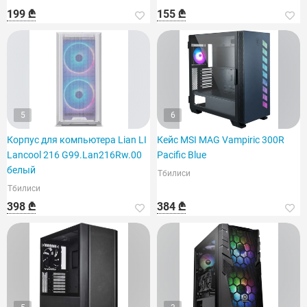
199 ₾
155 ₾
5
6
Корпус для компьютера Lian LI
Кейс MSI MAG Vampiric 300R
Lancool 216 G99.Lan216Rw.00
Pacific Blue
белый
Тбилиси
Тбилиси
398 ₾
384 ₾