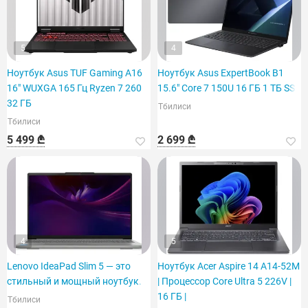
5
4
Ноутбук Asus TUF Gaming A16
Ноутбук Asus ExpertBook B1
16" WUXGA 165 Гц Ryzen 7 260
15.6" Core 7 150U 16 ГБ 1 ТБ SSD
32 ГБ
Тбилиси
Тбилиси
5 499 ₾
2 699 ₾
4
5
Lenovo IdeaPad Slim 5 — это
Ноутбук Acer Aspire 14 A14-52M
стильный и мощный ноутбук.
| Процессор Core Ultra 5 226V |
16 ГБ |
Тбилиси