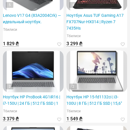
5
4
Lenovo V17 G4 (83A2004Crk) —
Ноутбук Asus TUF Gaming A17
идеальный ноутбук.
FX707Nur-HX014 | Ryzen 7
7435Hs
Тбилиси
Тбилиси
1 829 ₾
3 299 ₾
2
2
Ноутбук HP ProBook 4G1iR16 |
Ноутбук HP 15-fd1132ci | i3-
i7-150U | 24 ГБ | 512 ГБ SSD | 1
100U | 8 ГБ | 512 ГБ SSD | 15,6"
Тбилиси
Тбилиси
3 379 ₾
1 549 ₾