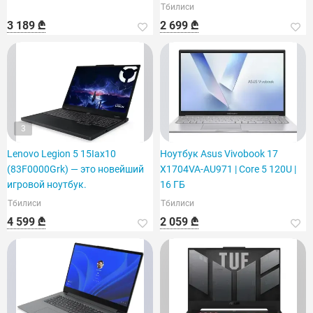
Тбилиси
3 189 ₾
2 699 ₾
3
Lenovo Legion 5 15Iax10
Ноутбук Asus Vivobook 17
(83F0000Grk) — это новейший
X1704VA-AU971 | Core 5 120U |
игровой ноутбук.
16 ГБ
Тбилиси
Тбилиси
4 599 ₾
2 059 ₾