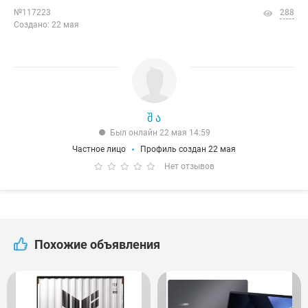
№117223
288
Создано: 22 мая
შ ა
Был онлайн 22 мая 14:59
Частное лицо
Профиль создан 22 мая
Нет отзывов
Похожие объявления