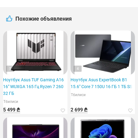
Похожие объявления
5
4
Ноутбук Asus TUF Gaming A16
Ноутбук Asus ExpertBook B1
16" WUXGA 165 Гц Ryzen 7 260
15.6" Core 7 150U 16 ГБ 1 ТБ SSD
32 ГБ
Тбилиси
Тбилиси
5 499 ₾
2 699 ₾