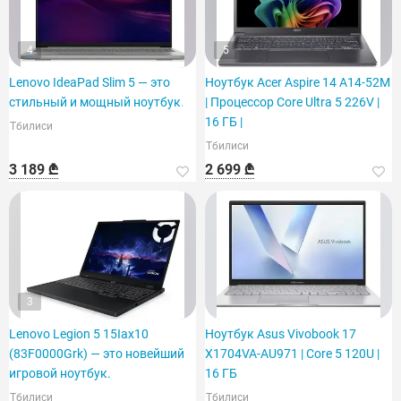
4
5
Lenovo IdeaPad Slim 5 — это
Ноутбук Acer Aspire 14 A14-52M
стильный и мощный ноутбук.
| Процессор Core Ultra 5 226V |
16 ГБ |
Тбилиси
Тбилиси
3 189 ₾
2 699 ₾
3
Lenovo Legion 5 15Iax10
Ноутбук Asus Vivobook 17
(83F0000Grk) — это новейший
X1704VA-AU971 | Core 5 120U |
игровой ноутбук.
16 ГБ
Тбилиси
Тбилиси