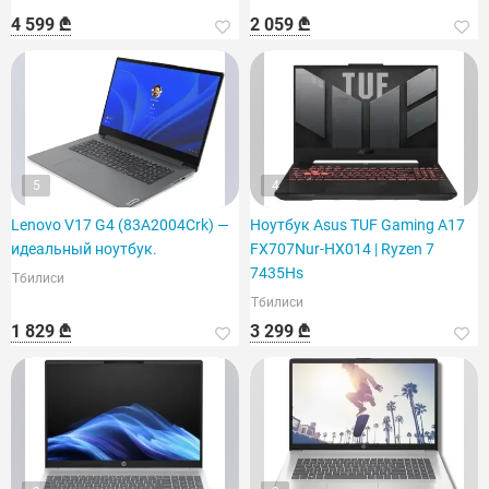
4 599 ₾
2 059 ₾
5
4
Lenovo V17 G4 (83A2004Crk) —
Ноутбук Asus TUF Gaming A17
идеальный ноутбук.
FX707Nur-HX014 | Ryzen 7
7435Hs
Тбилиси
Тбилиси
1 829 ₾
3 299 ₾