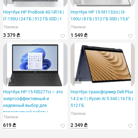
2
2
Ноутбук HP ProBook 4G1iR16 |
Ноутбук HP 15-fd1132ci | i3-
i7-150U | 24 ГБ | 512 ГБ SSD | 1
100U | 8 ГБ | 512 ГБ SSD | 15,6"
Тбилиси
Тбилиси
3 379 ₾
1 549 ₾
3
4
Ноутбук HP 15-fd0277ci — это
Ноутбук-трансформер Dell Plus
энергоэффективный и
14 2-в-1 | Ryzen AI 5 340 | 16 ГБ |
надежный выбор для
512 ГБ
повседневной работы.
Тбилиси
Тбилиси
619 ₾
2 349 ₾