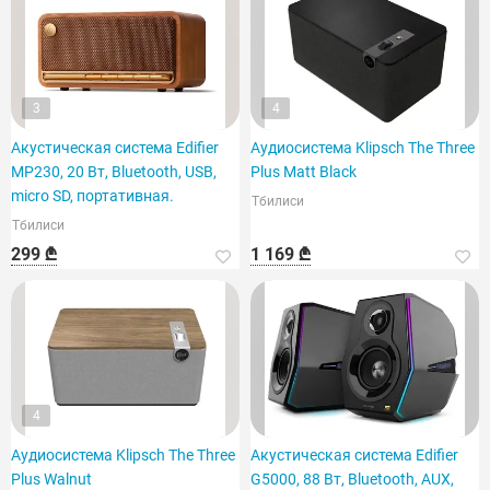
3
4
Акустическая система Edifier
Аудиосистема Klipsch The Three
MP230, 20 Вт, Bluetooth, USB,
Plus Matt Black
micro SD, портативная.
Тбилиси
Тбилиси
299 ₾
1 169 ₾
4
Аудиосистема Klipsch The Three
Акустическая система Edifier
Plus Walnut
G5000, 88 Вт, Bluetooth, AUX,