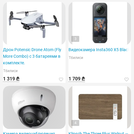
3
Дрон Potensic Drone Atom (Fly
Видеокамера Insta360 X5 Black
More Combo) с 3 батареями в
Тбилиси
комплекте.
Тбилиси
1 319 ₾
1 709 ₾
4
Камера видеонаблюдения
Klipsch The Three Plus Walnut —