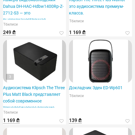
Dahua DH-HAC-Hdbw1400Rp-Z-
это аудиосистема премиум-
2712-S3 — это
класса.
высококачественная
Тбилиси
Тбилиси
купольная модель.
249 ₾
1 169 ₾
3
Аудиосистема Klipsch The Three
Докладчик Эден ED-Wp601
Plus Matt Black представляет
Тбилиси
собой современное
технологическое решение.
Тбилиси
1 169 ₾
139 ₾