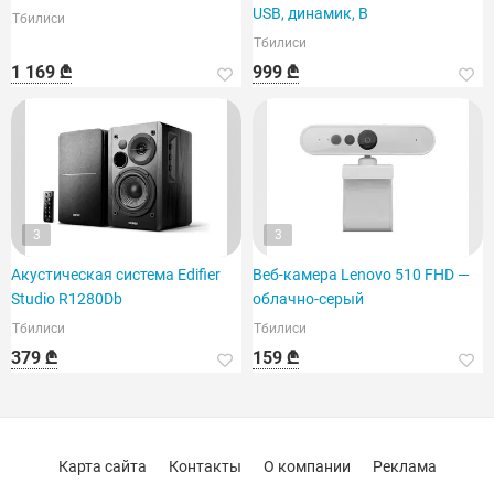
USB, динамик, B
Тбилиси
Тбилиси
1 169 ₾
999 ₾
3
3
Акустическая система Edifier
Веб-камера Lenovo 510 FHD —
Studio R1280Db
облачно-серый
Тбилиси
Тбилиси
379 ₾
159 ₾
Карта сайта
Контакты
О компании
Реклама