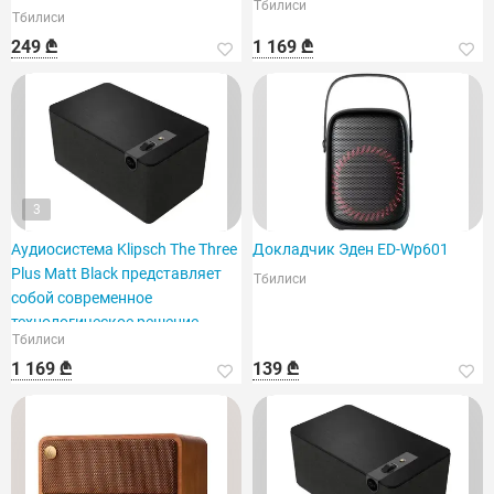
высококачественная
Тбилиси
Тбилиси
купольная модель.
249 ₾
1 169 ₾
3
Аудиосистема Klipsch The Three
Докладчик Эден ED-Wp601
Plus Matt Black представляет
Тбилиси
собой современное
технологическое решение.
Тбилиси
1 169 ₾
139 ₾