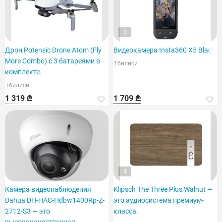
3
Дрон Potensic Drone Atom (Fly
Видеокамера Insta360 X5 Black
More Combo) с 3 батареями в
Тбилиси
комплекте.
Тбилиси
1 319 ₾
1 709 ₾
4
Камера видеонаблюдения
Klipsch The Three Plus Walnut —
Dahua DH-HAC-Hdbw1400Rp-Z-
это аудиосистема премиум-
2712-S3 — это
класса.