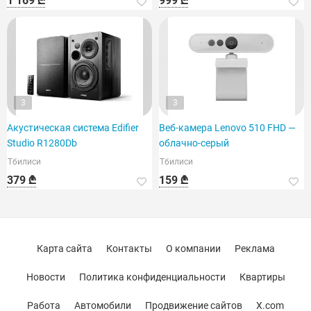
1 169 ₾
999 ₾
3
3
Акустическая система Edifier
Веб-камера Lenovo 510 FHD —
Studio R1280Db
облачно-серый
Тбилиси
Тбилиси
379 ₾
159 ₾
Карта сайта
Контакты
О компании
Реклама
Новости
Политика конфиденциальности
Квартиры
Работа
Автомобили
Продвижение сайтов
X.com