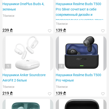
Наушники OnePlus Buds 4,
Наушники Realme Buds T500
зеленые
Pro Silver сочетают в себе
современный дизайн и
Тбилиси
превосходное качество звука.
Тбилиси
Цвет: серебристый.
239 ₾
139 ₾
5
3
Наушники Anker Soundcore
Наушники Realme Buds T500
AeroFit 2 белые
Pro черные
Тбилиси
Тбилиси
219 ₾
139 ₾