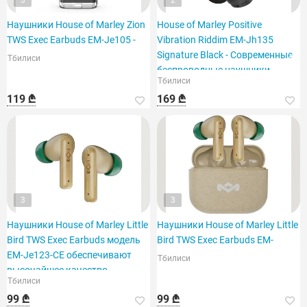
3
2
Наушники House of Marley Zion
House of Marley Positive
TWS Exec Earbuds EM-Je105 -
Vibration Riddim EM-Jh135
Signature Black - Современные
Тбилиси
беспроводные наушники
Тбилиси
119 ₾
169 ₾
3
3
Наушники House of Marley Little
Наушники House of Marley Little
Bird TWS Exec Earbuds модель
Bird TWS Exec Earbuds EM-
EM-Je123-CE обеспечивают
Тбилиси
высочайшее качество
Тбилиси
Bluetooth.
99 ₾
99 ₾