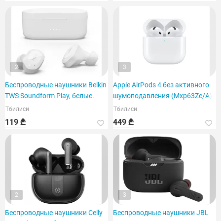
2
3
Беспроводные наушники Belkin
Apple AirPods 4 без активного
TWS Soundform Play, белые.
шумоподавления (Mxp63Ze/A)
Тбилиси
Тбилиси
119 ₾
449 ₾
2
3
Беспроводные наушники Celly
Беспроводные наушники JBL