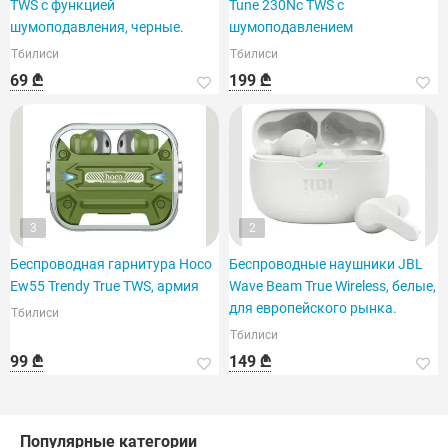
TWS с функцией
Tune 230Nc TWS с
шумоподавления, черные.
шумоподавлением
Тбилиси
Тбилиси
69 ₾
199 ₾
3
2
Беспроводная гарнитура Hoco
Беспроводные наушники JBL
Ew55 Trendy True TWS, армия
Wave Beam True Wireless, белые,
для европейского рынка.
Тбилиси
Тбилиси
99 ₾
149 ₾
Популярные категории