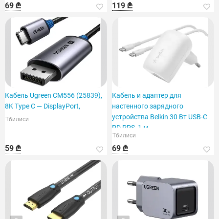
69 ₾
119 ₾
Кабель Ugreen CM556 (25839),
Кабель и адаптер для
8K Type C — DisplayPort,
настенного зарядного
устройства Belkin 30 Вт USB-C
Тбилиси
PD PPS, 1 м
Тбилиси
59 ₾
69 ₾