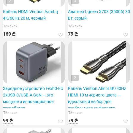
2
3
Кабель HDMI Vention Aambq
Адаптер Ugreen X703 (35006) 30
4K/60Hz 20 м, черный
Вт, серый
Тбилиси
Тбилиси
169 ₾
79 ₾
2
Зарядное устройство Fexh0-EU
Кабель Vention Almbl 4K/30Hz
2xUSB-C/USB-A GaN — это
HDMI 10 м черного цвета —
мощное и инновационное
идеальный выбор для
устройство.
стабильного цифрового
Тбилиси
Тбилиси
сигнала.
99 ₾
79 ₾