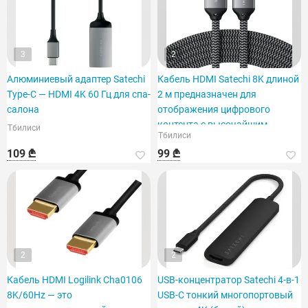
3
2
Алюминиевый адаптер Satechi
Кабель HDMI Satechi 8K длиной
Type-C — HDMI 4K 60 Гц для спа-
2 м предназначен для
салона
отображения цифрового
контента с высочайшим
Тбилиси
Тбилиси
качеством и детализацией.
109 ₾
99 ₾
2
2
Кабель HDMI Logilink Cha0106
USB-концентратор Satechi 4-в-1
8K/60Hz — это
USB-C тонкий многопортовый