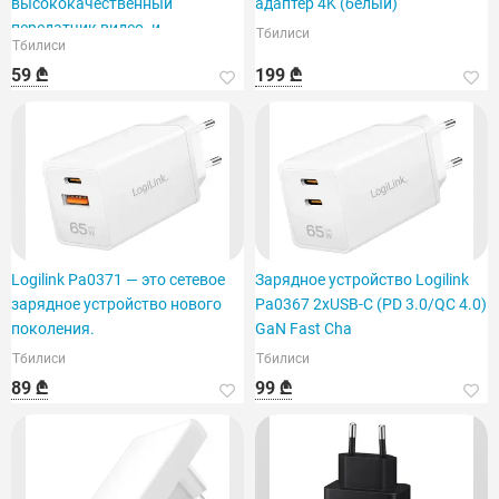
высококачественный
адаптер 4K (белый)
передатчик видео- и
Тбилиси
Тбилиси
аудиосигнала.
59 ₾
199 ₾
Logilink Pa0371 — это сетевое
Зарядное устройство Logilink
зарядное устройство нового
Pa0367 2xUSB-C (PD 3.0/QC 4.0)
поколения.
GaN Fast Cha
Тбилиси
Тбилиси
89 ₾
99 ₾