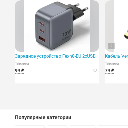
2
Зарядное устройство Fexh0-EU 2xUSB-C/USB-A GaN 
Кабель Ve
Тбилиси
Тбилиси
99 ₾
79 ₾
Популярные категории