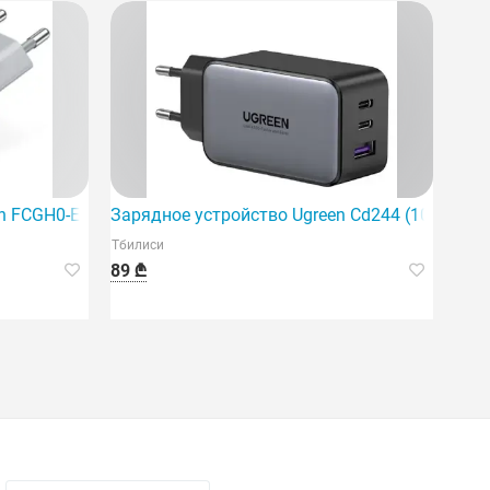
 выбор для стабильного цифрового сигнала.
n FCGH0-EU с 2 портами USB/USB-C на основе GaN (70 Вт/2)
Зарядное устройство Ugreen Cd244 (10335), 65 
Тбилиси
89 ₾