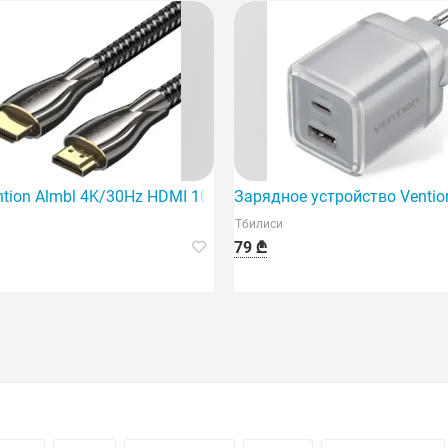
— это мощное и инновационное устройство.
ntion Almbl 4K/30Hz HDMI 10 м черного цвета — идеальный
Зарядное устройство Ventio
Тбилиси
79 ₾