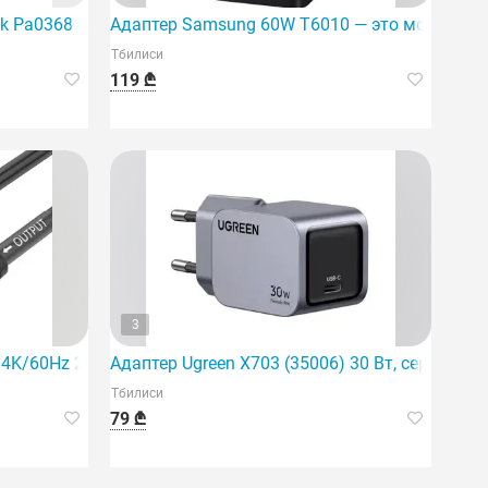
t Cha
k Pa0368 USB-A и USB-C GaN (PD) 6
Адаптер Samsung 60W T6010 — это мощное ус
Тбилиси
119 ₾
3
SB-C PD PPS, 1 м
 4K/60Hz 20 м, черный
Адаптер Ugreen X703 (35006) 30 Вт, серый
Тбилиси
79 ₾