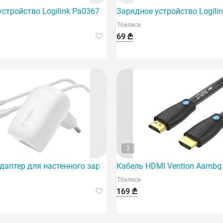
нового поколения.
стройство Logilink Pa0367 2xUSB-C (PD 3.0/QC 4.0) GaN Fas
Зарядное устройство Logilin
Тбилиси
69 ₾
2
t,
даптер для настенного зарядного устройства Belkin 30 Вт U
Кабель HDMI Vention Aambq
Тбилиси
169 ₾