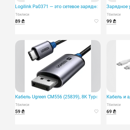
Logilink Pa0371 — это сетевое зарядное устройство 
Зарядное у
Тбилиси
Тбилиси
89 ₾
99 ₾
Кабель Ugreen CM556 (25839), 8K Type C — DisplayPor
Кабель и а
Тбилиси
Тбилиси
59 ₾
69 ₾