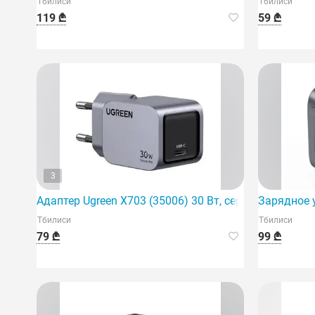
Тбилиси
Тбилиси
119 ₾
59 ₾
3
Адаптер Ugreen X703 (35006) 30 Вт, серый
Зарядное 
Тбилиси
Тбилиси
79 ₾
99 ₾