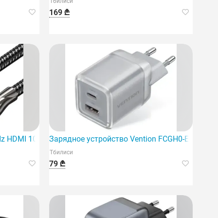
Тбилиси
169 ₾
новационное устройство.
Hz HDMI 10 м черного цвета — идеальный выбор для стабил
Зарядное устройство Vention FCGH0-EU с 2 по
Тбилиси
79 ₾