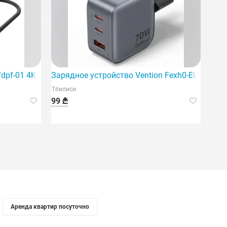
(Mhje3Zm/A)
fdpf-01 4K/60Hz USB-C на HDMI+DP A
Зарядное устройство Vention Fexh0-EU 2xUSB-C
Тбилиси
99 ₾
Аренда квартир посуточно