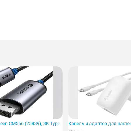
во для быстрой зарядки.
een CM556 (25839), 8K Type C — DisplayPort,
Кабель и адаптер для настен