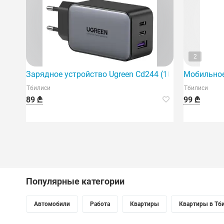
2
Зарядное устройство Ugreen Cd244 (10335), 65 Вт, 2x
Мобильное
Тбилиси
Тбилиси
89 ₾
99 ₾
Популярные категории
Автомобили
Работа
Квартиры
Квартиры в Тб