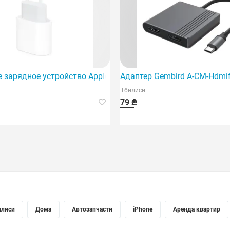
USB-C, Type-C, USB, Spa
 зарядное устройство Apple 20 Вт USB-C адаптер питания 
Адаптер Gembird A-CM-Hdmi
Тбилиси
79 ₾
илиси
Дома
Автозапчасти
iPhone
Аренда квартир