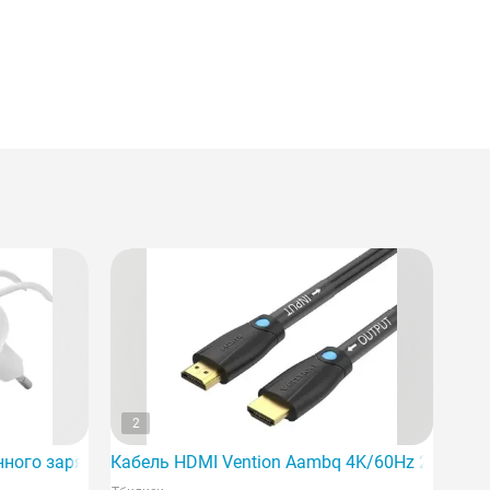
2
ного зарядного устройства Belkin 30 Вт USB-C PD PPS, 1 м
Кабель HDMI Vention Aambq 4K/60Hz 20 м, че