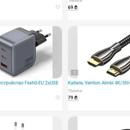
Тбилиси
69 ₾
2
устройство Fexh0-EU 2xUSB-C/USB-A GaN — это мощное и ин
Кабель Vention Almbl 4K/30
Тбилиси
79 ₾